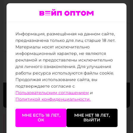
30 000 ₽
Добавьте товаров на
, чтобы получить
Опт
30 000 ₽
(от 30 тыс.
)
Следующая цена:
490 ₽
Информация, размещённая на данном сайте,
предназначена только для лиц старше 18 лет.
(от 800 тыс.
)
Минимальная цена:
220 ₽
Материалы носят исключительно
информационный характер, не являются
упаковок итого:
рекламой и предоставлены исключительно
для личного ознакомления. Для улучшения
работы ресурса используются файлы cookie.
Продолжая использование сайта, вы
подтверждаете согласие с
Пользовательским соглашением
и
В корзину
Заказать в Telegram
Политикой конфиденциальности.
МНЕ ЕСТЬ 18 ЛЕТ,
МНЕ НЕТ 18 ЛЕТ,
ОК
ВЫЙТИ
Информация на сайте в справочных целях и без
рекламы. Никотиносодержащая продукция
дистанционно не распространяется. Поставка