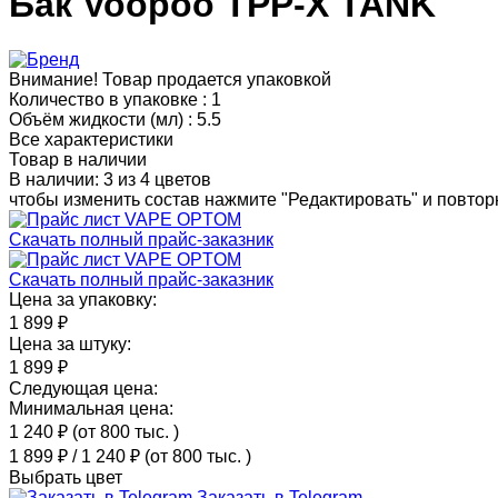
Бак Voopoo TPP-X TANK
Внимание! Товар продается упаковкой
Количество в упаковке :
1
Объём жидкости (мл) :
5.5
Все характеристики
Товар в наличии
В наличии: 3 из 4 цветов
чтобы изменить состав нажмите "Редактировать" и повторн
Скачать полный прайс-заказник
Скачать полный прайс-заказник
Цена за упаковку:
1 899 ₽
Цена за штуку:
1 899 ₽
Следующая цена:
Минимальная цена:
1 240 ₽
(от 800 тыс.
)
1 899 ₽
/
1 240 ₽
(от 800 тыс.
)
Выбрать цвет
Заказать в Telegram