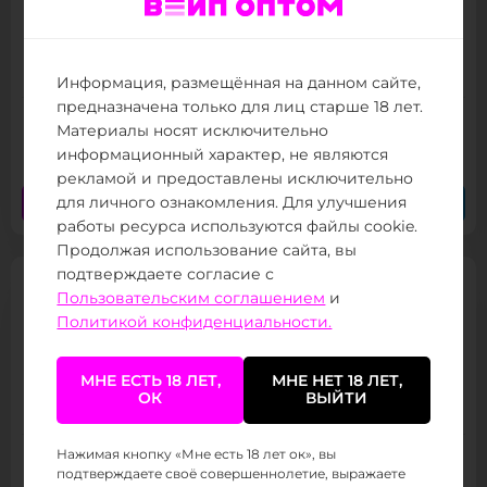
UDN AIR BAR PRO 3500
Товар в наличии
Информация, размещённая на данном сайте,
предназначена только для лиц старше 18 лет.
Материалы носят исключительно
680 ₽
/ 480
(от 800 тыс.
)
информационный характер, не являются
рекламой и предоставлены исключительно
для личного ознакомления. Для улучшения
Заказать сейчас
Заказать в Telegram
работы ресурса используются файлы cookie.
Продолжая использование сайта, вы
подтверждаете согласие с
Пользовательским соглашением
и
Политикой конфиденциальности.
Puffmi DP3500
МНЕ ЕСТЬ 18 ЛЕТ,
МНЕ НЕТ 18 ЛЕТ,
ОК
ВЫЙТИ
Товар в наличии
Нажимая кнопку «Мне есть 18 лет ок», вы
899 ₽
/ 430
(от 800 тыс.
)
подтверждаете своё совершеннолетие, выражаете