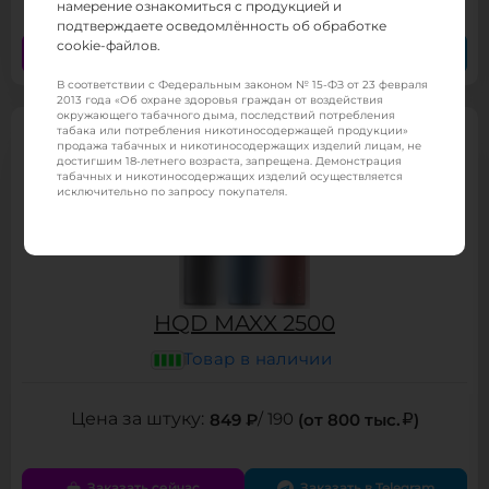
намерение ознакомиться с продукцией и
подтверждаете осведомлённость об обработке
cookie-файлов.
Заказать сейчас
Заказать в Telegram
В соответствии с Федеральным законом № 15-ФЗ от 23 февраля
2013 года «Об охране здоровья граждан от воздействия
окружающего табачного дыма, последствий потребления
табака или потребления никотиносодержащей продукции»
продажа табачных и никотиносодержащих изделий лицам, не
достигшим 18-летнего возраста, запрещена. Демонстрация
табачных и никотиносодержащих изделий осуществляется
исключительно по запросу покупателя.
HQD MAXX 2500
Товар в наличии
849 ₽
/ 190
(от 800 тыс.
)
Заказать сейчас
Заказать в Telegram