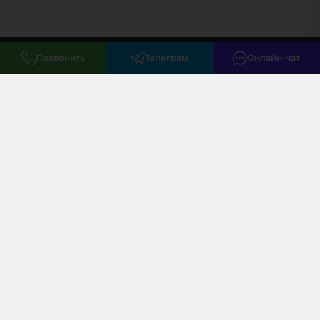
Позвонить
Телеграм
Онлайн-чат
Меню
Клиентам
+7 (495) 085 02 02
закрытый оптовый чат
info@vape-optom.ru
г. Москва, Большая Черкизовская, 3