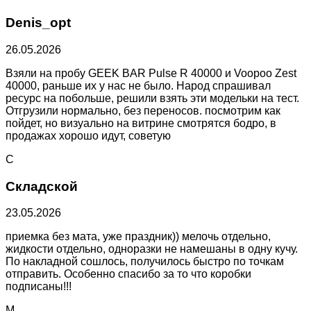
Denis_opt
26.05.2026
Взяли на пробу GEEK BAR Pulse R 40000 и Voopoo Zest
40000, раньше их у нас не было. Народ спрашивал
ресурс на побольше, решили взять эти модельки на тест.
Отгрузили нормально, без переносов. посмотрим как
пойдет, но визуально на витрине смотрятся бодро, в
продажах хорошо идут, советую
С
Складской
23.05.2026
приемка без мата, уже праздник)) мелочь отдельно,
жидкости отдельно, одноразки не намешаны в одну кучу.
По накладной сошлось, получилось быстро по точкам
отправить. Особенно спасибо за то что коробки
подписаны!!!
М