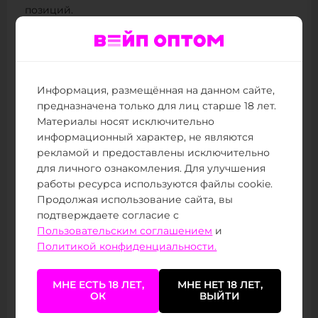
позиций.
В линейке собраны знакомые сочетания и
необычные композиции, которые удобно
сравнивать по направлению вкуса:
Информация, размещённая на данном сайте,
Напиточные варианты: REDBULL с лесными
предназначена только для лиц старше 18 лет.
ягодами, Ананасовый лимонад со льдом,
Материалы носят исключительно
Апельсиновая кола, Виноградный REDBULL со
информационный характер, не являются
льдом, Вишнёвый REDBULL со льдом,
рекламой и предоставлены исключительно
Цитрусовый REDBULL и Черничный REDBULL.
для личного ознакомления. Для улучшения
работы ресурса используются файлы cookie.
Фруктовые сочетания: Ананас ежевика, Арбуз с
Продолжая использование сайта, вы
ягодами, Банан лёд, Вишня черника, Двойное
подтверждаете согласие с
яблоко персик, Кокос ананас, Нектарин вишня
Пользовательским соглашением
и
и Тропический микс.
Политикой конфиденциальности.
Ягодные композиции: Дикие ягоды,
Малиновый джем, Морс из диких ягод, Черника
МНЕ ЕСТЬ 18 ЛЕТ,
МНЕ НЕТ 18 ЛЕТ,
малина и Ягодный йогурт.
ОК
ВЫЙТИ
Конфетные и необычные вкусы: Доктор Пеппер