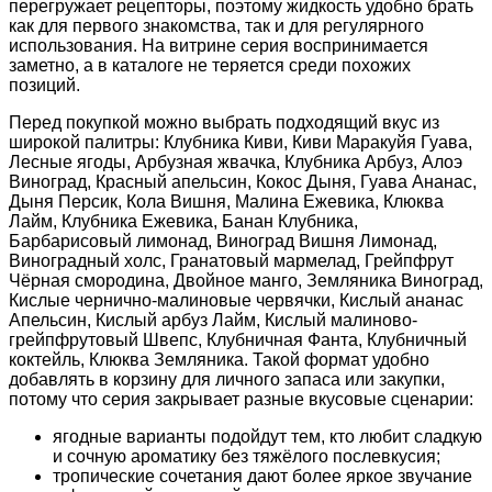
перегружает рецепторы, поэтому жидкость удобно брать
как для первого знакомства, так и для регулярного
использования. На витрине серия воспринимается
заметно, а в каталоге не теряется среди похожих
позиций.
Перед покупкой можно выбрать подходящий вкус из
широкой палитры: Клубника Киви, Киви Маракуйя Гуава,
Лесные ягоды, Арбузная жвачка, Клубника Арбуз, Алоэ
Виноград, Красный апельсин, Кокос Дыня, Гуава Ананас,
Дыня Персик, Кола Вишня, Малина Ежевика, Клюква
Лайм, Клубника Ежевика, Банан Клубника,
Барбарисовый лимонад, Виноград Вишня Лимонад,
Виноградный холс, Гранатовый мармелад, Грейпфрут
Чёрная смородина, Двойное манго, Земляника Виноград,
Кислые чернично-малиновые червячки, Кислый ананас
Апельсин, Кислый арбуз Лайм, Кислый малиново-
грейпфрутовый Швепс, Клубничная Фанта, Клубничный
коктейль, Клюква Земляника. Такой формат удобно
добавлять в корзину для личного запаса или закупки,
потому что серия закрывает разные вкусовые сценарии:
ягодные варианты подойдут тем, кто любит сладкую
и сочную ароматику без тяжёлого послевкусия;
тропические сочетания дают более яркое звучание