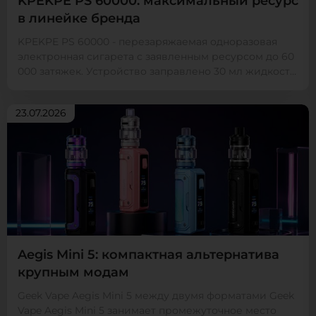
KPEKPE PS 60000: максимальный ресурс
в линейке бренда
KPEKPE PS 60000 - перезаряжаемая одноразовая
электронная сигарета с заявленным ресурсом до 60
000 затяжек. Устройство заправлено 30 мл жидкости
с с...
23.07.2026
Aegis Mini 5: компактная альтернатива
крупным модам
Geek Vape Aegis Mini 5 между двумя форматами Geek
Vape Aegis Mini 5 занимает промежуточное место