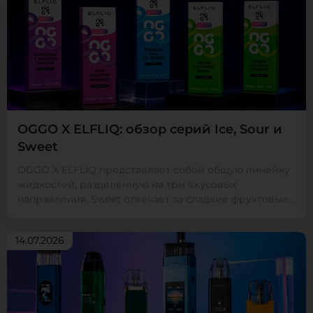
OGGO X ELFLIQ: обзор серий Ice, Sour и
Sweet
OGGO X ELFLIQ представляет собой общую линейку
жидкостей, разделенную на три вкусовых
направления. Sweet отвечает за сладкие фруктовые
и ягодные со...
14.07.2026