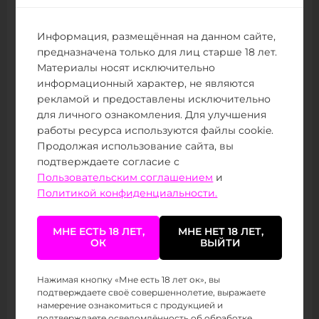
несколько сценариев. Один покупатель ищет
спокойную MTL-затяжку, другой хочет более
Информация, размещённая на данном сайте,
свободную тягу, третий выбирает устройство по
предназначена только для лиц старше 18 лет.
экрану и дизайну. Таблица помогает разложить
Материалы носят исключительно
ассортимент вокруг этих запросов и не
информационный характер, не являются
перегружать полку случайными позициями.
рекламой и предоставлены исключительно
для личного ознакомления. Для улучшения
Категория
Что поставить рядом
работы ресурса используются файлы cookie.
Продолжая использование сайта, вы
Устройство
OXVA XLIM 3 ULTRA в неско
подтверждаете согласие с
Пользовательским соглашением
и
Картриджи
XLIM Top Fill 0.6, 0.8, 1.2 Ом
Политикой конфиденциальности.
Жидкости
NicSalt и Freebase в ходовы
МНЕ ЕСТЬ 18 ЛЕТ,
МНЕ НЕТ 18 ЛЕТ,
Сопутствующие товары
Кабели Type-C и базовые а
ОК
ВЫЙТИ
Такая матрица не требует широкой выкладки.
Нажимая кнопку «Мне есть 18 лет ок», вы
Достаточно держать несколько цветов
подтверждаете своё совершеннолетие, выражаете
намерение ознакомиться с продукцией и
устройства, базовый набор картриджей и
подтверждаете осведомлённость об обработке