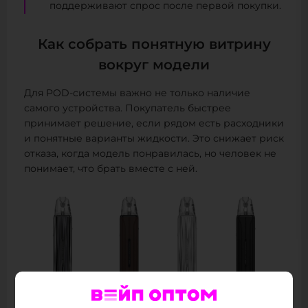
поддерживают спрос после первой покупки.
Как собрать понятную витрину
вокруг модели
Для POD-системы важно не только наличие
самого устройства. Покупатель быстрее
принимает решение, если рядом есть расходники
и понятные варианты жидкости. Это снижает риск
отказа, когда модель понравилась, но человек не
понимает, что брать вместе с ней.
OXVA XLIM 3 ULTRA лучше показывать через