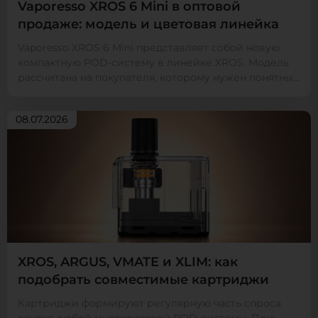
Vaporesso XROS 6 Mini в оптовой
продаже: модель и цветовая линейка
Vaporesso XROS 6 Mini представляет собой новую
компактную POD-систему в линейке XROS. Модель
рассчитана на покупателя, которому нужен понятный
мног...
08.07.2026
XROS, ARGUS, VMATE и XLIM: как
подобрать совместимые картриджи
Картриджи формируют регулярную часть спроса