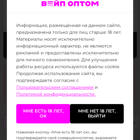
(от 30 тыс.
)
Следующая цена:
800 ₽
(от 800 тыс.
)
Минимальная цена:
740 ₽
Информация, размещённая на данном сайте,
предназначена только для лиц старше 18 лет.
Материалы носят исключительно
Выбрать вкус
Заказать в Telegram
информационный характер, не являются
рекламой и предоставлены исключительно
для личного ознакомления. Для улучшения
работы ресурса используются файлы cookie.
Информация на сайте в справочных целях и без
Продолжая использование сайта, вы
рекламы. Никотиносодержащая продукция
подтверждаете согласие с
дистанционно не распространяется. Поставка
Пользовательским соглашением
и
заказов осуществляется только в адрес ИП и
ООО (ФЗ № 15-ФЗ 23.02.2013)
Политикой конфиденциальности.
МНЕ ЕСТЬ 18 ЛЕТ,
МНЕ НЕТ 18 ЛЕТ,
ОК
ВЫЙТИ
Описание
Характеристики
Отзывы
Нажимая кнопку «Мне есть 18 лет ок», вы
подтверждаете своё совершеннолетие, выражаете