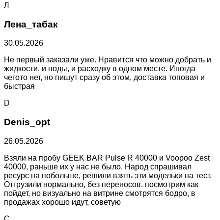
Л
Лена_табак
30.05.2026
Не первый заказали уже. Нравится что можно добрать и
жидкости, и поды, и расходку в одном месте. Иногда
чегото нет, но пишут сразу об этом, доставка топовая и
быстрая
D
Denis_opt
26.05.2026
Взяли на пробу GEEK BAR Pulse R 40000 и Voopoo Zest
40000, раньше их у нас не было. Народ спрашивал
ресурс на побольше, решили взять эти модельки на тест.
Отгрузили нормально, без переносов. посмотрим как
пойдет, но визуально на витрине смотрятся бодро, в
продажах хорошо идут, советую
С