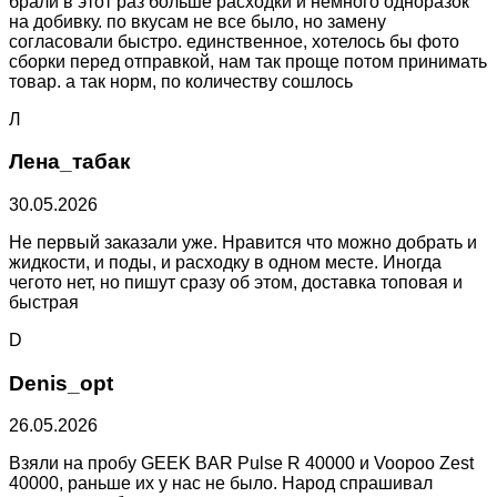
брали в этот раз больше расходки и немного одноразок
на добивку. по вкусам не все было, но замену
согласовали быстро. единственное, хотелось бы фото
сборки перед отправкой, нам так проще потом принимать
товар. а так норм, по количеству сошлось
Л
Лена_табак
30.05.2026
Не первый заказали уже. Нравится что можно добрать и
жидкости, и поды, и расходку в одном месте. Иногда
чегото нет, но пишут сразу об этом, доставка топовая и
быстрая
D
Denis_opt
26.05.2026
Взяли на пробу GEEK BAR Pulse R 40000 и Voopoo Zest
40000, раньше их у нас не было. Народ спрашивал