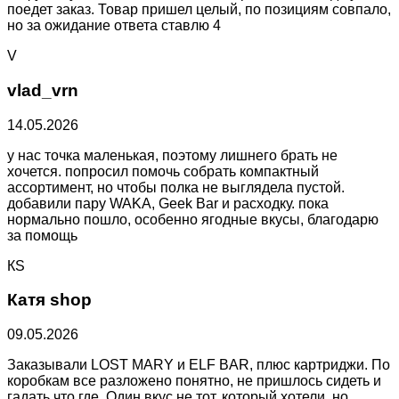
поедет заказ. Товар пришел целый, по позициям совпало,
но за ожидание ответа ставлю 4
V
vlad_vrn
14.05.2026
у нас точка маленькая, поэтому лишнего брать не
хочется. попросил помочь собрать компактный
ассортимент, но чтобы полка не выглядела пустой.
добавили пару WAKA, Geek Bar и расходку. пока
нормально пошло, особенно ягодные вкусы, благодарю
за помощь
КS
Катя shop
09.05.2026
Заказывали LOST MARY и ELF BAR, плюс картриджи. По
коробкам все разложено понятно, не пришлось сидеть и
гадать что где. Один вкус не тот, который хотели, но