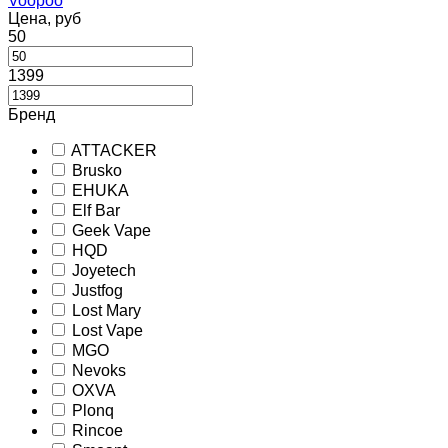
Voopoo
Цена, руб
50
1399
Бренд
ATTACKER
Brusko
EHUKA
Elf Bar
Geek Vape
HQD
Joyetech
Justfog
Lost Mary
Lost Vape
MGO
Nevoks
OXVA
Plonq
Rincoe