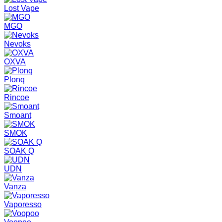
Lost Vape
MGO
Nevoks
OXVA
Plonq
Rincoe
Smoant
SMOK
SOAK Q
UDN
Vanza
Vaporesso