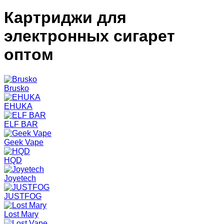
Картриджи для
электронных сигарет
оптом
Brusko
EHUKA
ELF BAR
Geek Vape
HQD
Joyetech
JUSTFOG
Lost Mary