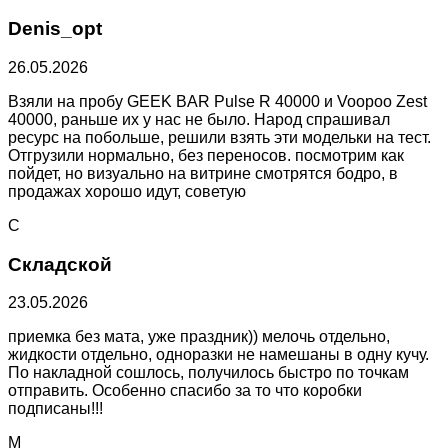
Denis_opt
26.05.2026
Взяли на пробу GEEK BAR Pulse R 40000 и Voopoo Zest
40000, раньше их у нас не было. Народ спрашивал
ресурс на побольше, решили взять эти модельки на тест.
Отгрузили нормально, без переносов. посмотрим как
пойдет, но визуально на витрине смотрятся бодро, в
продажах хорошо идут, советую
С
Складской
23.05.2026
приемка без мата, уже праздник)) мелочь отдельно,
жидкости отдельно, одноразки не намешаны в одну кучу.
По накладной сошлось, получилось быстро по точкам
отправить. Особенно спасибо за то что коробки
подписаны!!!
М