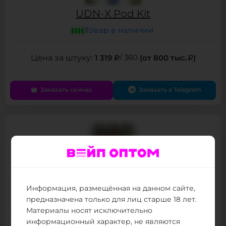
UDN-X Pod Kit
Товар в наличии
1 319 ₽
/ 360
(от 800 тыс.
)
Заказать сейчас
Заказать в Telegram
Brusko Dabbler Nice Pod Kit
Информация, размещённая на данном сайте,
предназначена только для лиц старше 18 лет.
Товар в наличии
Материалы носят исключительно
информационный характер, не являются