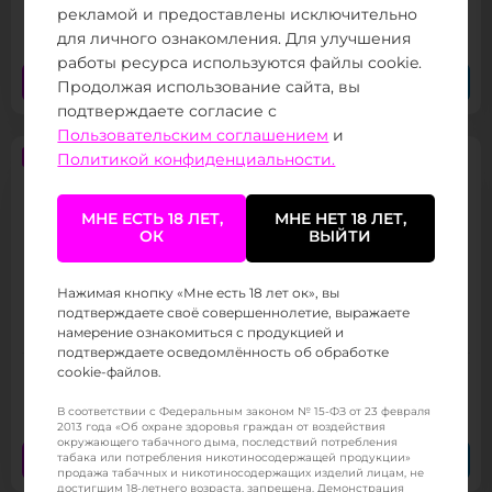
1 149 ₽
/ 640
(от 800 тыс.
)
рекламой и предоставлены исключительно
для личного ознакомления. Для улучшения
работы ресурса используются файлы cookie.
Заказать сейчас
Заказать в Telegram
Продолжая использование сайта, вы
подтверждаете согласие с
Пользовательским соглашением
и
Политикой конфиденциальности.
РАСПРОДАЖА
МНЕ ЕСТЬ 18 ЛЕТ,
МНЕ НЕТ 18 ЛЕТ,
ОК
ВЫЙТИ
Joyetech Teros One Pod Kit
Нажимая кнопку «Мне есть 18 лет ок», вы
подтверждаете своё совершеннолетие, выражаете
Товар в наличии
намерение ознакомиться с продукцией и
подтверждаете осведомлённость об обработке
cookie-файлов.
1 250 ₽
/ 300
(от 800 тыс.
)
В соответствии с Федеральным законом № 15-ФЗ от 23 февраля
2013 года «Об охране здоровья граждан от воздействия
окружающего табачного дыма, последствий потребления
Заказать сейчас
Заказать в Telegram
табака или потребления никотиносодержащей продукции»
продажа табачных и никотиносодержащих изделий лицам, не
достигшим 18-летнего возраста, запрещена. Демонстрация