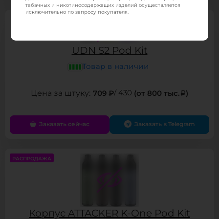
табачных и никотиносодержащих изделий осуществляется
исключительно по запросу покупателя.
UDN S2 Pod Kit
Товар в наличии
709 ₽
/ 430
(от 800 тыс.
)
Заказать сейчас
Заказать в Telegram
РАСПРОДАЖА
Корпус ATTACKER K-One Pod Kit