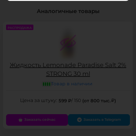
Аналогичные товары
РАСПРОДАЖА
Жидкость Lemonade Paradise Salt 2%
STRONG 30 ml
Товар в наличии
599 ₽
/ 150
(от 800 тыс.
)
Заказать сейчас
Заказать в Telegram