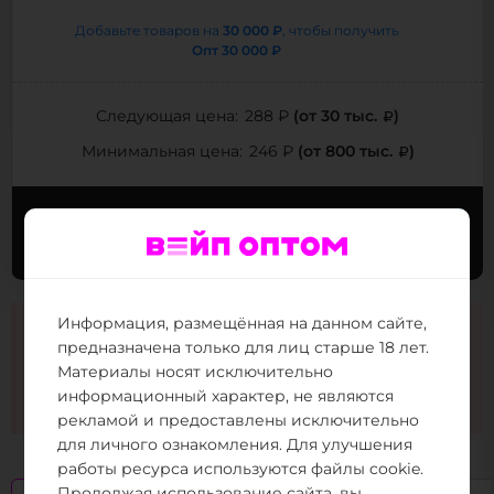
30 000 ₽
Добавьте товаров на
, чтобы получить
Опт
30 000 ₽
(от 30 тыс.
)
Следующая цена:
288 ₽
(от 800 тыс.
)
Минимальная цена:
246 ₽
Выбрать вкус
Заказать в Telegram
Информация, размещённая на данном сайте,
Информация на сайте в справочных целях и без
предназначена только для лиц старше 18 лет.
рекламы. Никотиносодержащая продукция
дистанционно не распространяется. Поставка
Материалы носят исключительно
заказов осуществляется только в адрес ИП и
информационный характер, не являются
ООО (ФЗ № 15-ФЗ 23.02.2013)
рекламой и предоставлены исключительно
для личного ознакомления. Для улучшения
работы ресурса используются файлы cookie.
Продолжая использование сайта, вы