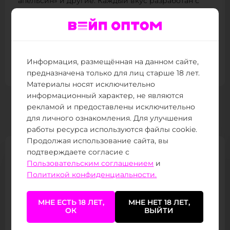
апельсин» и другие.
Каждый вкус разработан с
учётом предпочтений пользователей,
обеспечивая яркий и насыщенный профиль.
Жидкости подходят для использования в POD-
системах с тугой или средней затяжкой,
обеспечивая комфортное и насыщенное парение.
Информация, размещённая на данном сайте,
предназначена только для лиц старше 18 лет.
Материалы носят исключительно
информационный характер, не являются
рекламой и предоставлены исключительно
Аналогичные товары
для личного ознакомления. Для улучшения
работы ресурса используются файлы cookie.
Продолжая использование сайта, вы
подтверждаете согласие с
Пользовательским соглашением
и
Политикой конфиденциальности.
МНЕ ЕСТЬ 18 ЛЕТ,
МНЕ НЕТ 18 ЛЕТ,
Жидкость PODONKI LAST HAP salt 2%
ОК
ВЫЙТИ
30 ml