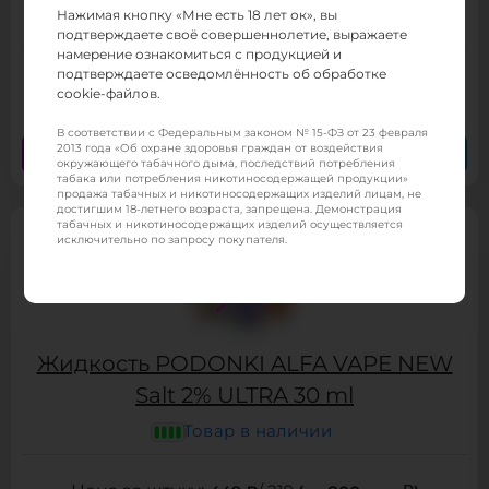
Нажимая кнопку «Мне есть 18 лет ок», вы
Товар в наличии
подтверждаете своё совершеннолетие, выражаете
намерение ознакомиться с продукцией и
подтверждаете осведомлённость об обработке
449 ₽
/ 210
(от 800 тыс.
)
cookie-файлов.
В соответствии с Федеральным законом № 15-ФЗ от 23 февраля
2013 года «Об охране здоровья граждан от воздействия
Заказать сейчас
Заказать в Telegram
окружающего табачного дыма, последствий потребления
табака или потребления никотиносодержащей продукции»
продажа табачных и никотиносодержащих изделий лицам, не
достигшим 18-летнего возраста, запрещена. Демонстрация
табачных и никотиносодержащих изделий осуществляется
исключительно по запросу покупателя.
Жидкость PODONKI ALFA VAPE NEW
Salt 2% ULTRA 30 ml
Товар в наличии