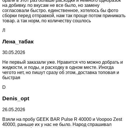
брали в этот раз больше расходки и немного одноразок
на добивку. по вкусам не все было, но замену
согласовали быстро. единственное, хотелось бы фото
сборки перед отправкой, нам так проще потом принимать
товар. а так норм, по количеству сошлось
Л
Лена_табак
30.05.2026
Не первый заказали уже. Нравится что можно добрать и
жидкости, и поды, и расходку в одном месте. Иногда
чегото нет, но пишут сразу об этом, доставка топовая и
быстрая
D
Denis_opt
26.05.2026
Взяли на пробу GEEK BAR Pulse R 40000 и Voopoo Zest
40000, раньше их у нас не было. Народ спрашивал