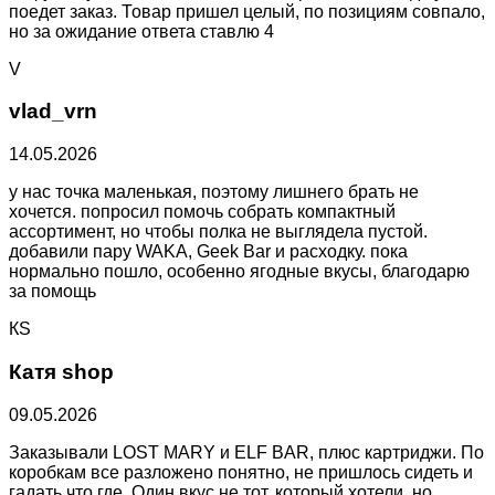
поедет заказ. Товар пришел целый, по позициям совпало,
но за ожидание ответа ставлю 4
V
vlad_vrn
14.05.2026
у нас точка маленькая, поэтому лишнего брать не
хочется. попросил помочь собрать компактный
ассортимент, но чтобы полка не выглядела пустой.
добавили пару WAKA, Geek Bar и расходку. пока
нормально пошло, особенно ягодные вкусы, благодарю
за помощь
КS
Катя shop
09.05.2026
Заказывали LOST MARY и ELF BAR, плюс картриджи. По
коробкам все разложено понятно, не пришлось сидеть и
гадать что где. Один вкус не тот, который хотели, но