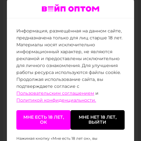
решения с разным запасом затяжек и объемом
жидкости под привычки самых разных
пользователей. Есть компактные модели на
несколько тысяч тяг, которые удобно взять с
собой на работу или прогулку, и более емкие
Информация, размещённая на данном сайте,
варианты примерно до восьми тысяч затяжек для
предназначена только для лиц старше 18 лет.
тех, кто предпочитает одну надежную одноразку
Материалы носят исключительно
на долгий период. Такой подход помогает бренду
информационный характер, не являются
закрывать разные сценарии использования и
рекламой и предоставлены исключительно
делает серию интересной как для опытных
для личного ознакомления. Для улучшения
вейперов, так и для тех, кто только переходит с
работы ресурса используются файлы cookie.
классических сигарет.
Продолжая использование сайта, вы
подтверждаете согласие с
В ряде актуальных устройств ATTACKER
Пользовательским соглашением
и
используется удобный LED-экран, который
Политикой конфиденциальности.
показывает уровень заряда аккумулятора и
оставшийся объем жидкости, поэтому
МНЕ ЕСТЬ 18 ЛЕТ,
МНЕ НЕТ 18 ЛЕТ,
пользователь заранее понимает, когда девайс
ОК
ВЫЙТИ
подходит к своему ресурсу. Эта деталь добавляет
ощущение контроля и избавляет от ситуации,
Нажимая кнопку «Мне есть 18 лет ок», вы
когда одноразка внезапно перестает парить в