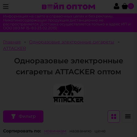
0
Информация на сайте в справочных целях и без рекламы.
Никотиносодержащая продукция дистанционно не
распространяется. Доставка осуществляется только в адрес ИП и
ООО (ФЗ № 15-ФЗ 23.02.2013)
Главная
Одноразовые электронные сигареты
ATTACKER
Одноразовые электронные
сигареты ATTACKER оптом
Фильтр
Сортировать по:
новинкам
названию
цене