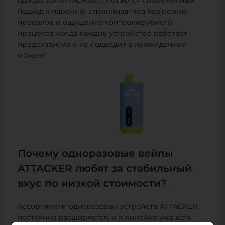
одноразок ATTACKER сочетаются современный
подход к парению, спокойная тяга без резких
провалов и ощущение контролируемого
процесса, когда каждое устройство работает
предсказуемо и не подводит в неожиданный
момент.
Почему одноразовые вейпы
ATTACKER любят за стабильный
вкус по низкой стоимости?
Ассортимент одноразовых устройств ATTACKER
постоянно расширяется, и в линейке уже есть