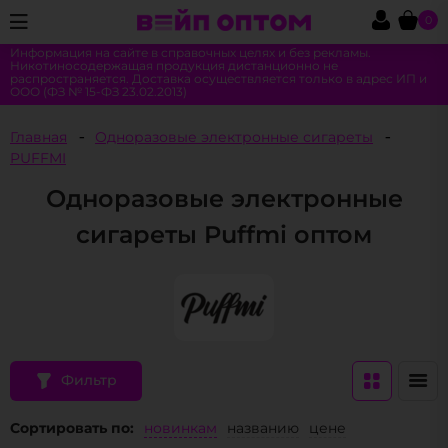
0
Информация на сайте в справочных целях и без рекламы.
Никотиносодержащая продукция дистанционно не
распространяется. Доставка осуществляется только в адрес ИП и
ООО (ФЗ № 15-ФЗ 23.02.2013)
Главная
Одноразовые электронные сигареты
PUFFMI
Одноразовые электронные
сигареты Puffmi оптом
Фильтр
Сортировать по:
новинкам
названию
цене