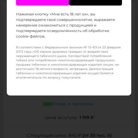
Нажимая кнопку «Мне есть 18 лет ок», вы
подтверждаете своё совершеннолетие, выражаете
намерение ознакомиться с продукцией и
подтверждаете осведомлённость об обработке
cookie-файлов.
В соответствии с Федеральным законом № 15-ФЗ от 23 февраля
2013 года «Об охране здоровья граждан от воздействия
окружающего табачного дыма, последствий потребления
табака или потребления никотиносодержащей продукции»
продажа табачных и никотиносодержащих изделий лицам, не
достигшим 18-летнего возраста, запрещена. Демонстрация
табачных и никотиносодержащих изделий осуществляется
PUFFMI DURA 9000
исключительно по запросу покупателя.
9000
Количество затяжек :
20
Объём жидкости (мл) :
Товар в наличии
1 199 ₽
Цена за штуку:
(от 30 тыс.
)
Следующая цена:
840 ₽