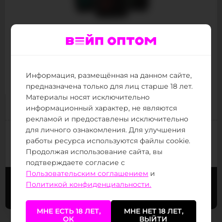
Puffmi DUMESH 10000
10000
Количество затяжек :
14
Объём жидкости (мл) :
Информация, размещённая на данном сайте,
Товар в наличии
предназначена только для лиц старше 18 лет.
Материалы носят исключительно
1 449 ₽
Цена за штуку:
информационный характер, не являются
рекламой и предоставлены исключительно
для личного ознакомления. Для улучшения
(от 30 тыс.
)
Следующая цена:
490 ₽
работы ресурса используются файлы cookie.
(от 800 тыс.
)
Минимальная цена:
490 ₽
Продолжая использование сайта, вы
подтверждаете согласие с
Пользовательским соглашением
и
Политикой конфиденциальности.
Заказать сейчас
Заказать в Telegram
МНЕ ЕСТЬ 18 ЛЕТ,
МНЕ НЕТ 18 ЛЕТ,
ОК
ВЫЙТИ