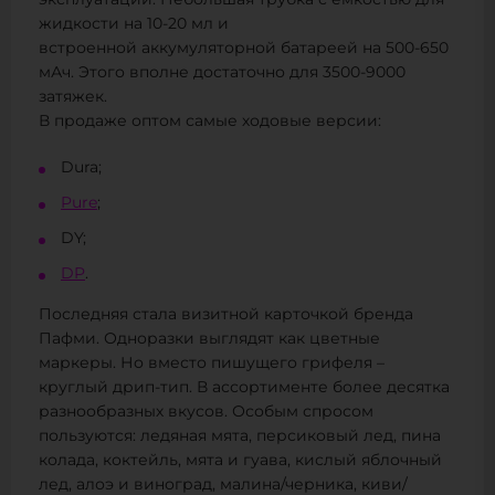
эксплуатации. Небольшая трубка с емкостью для
жидкости на 10-20 мл и
встроенной аккумуляторной батареей на 500-650
мАч. Этого вполне достаточно для 3500-9000
затяжек.
В продаже оптом самые ходовые версии:
Dura;
Pure
;
DY;
DP
.
Последняя стала визитной карточкой бренда
Пафми. Одноразки выглядят как цветные
маркеры. Но вместо пишущего грифеля –
круглый дрип-тип. В ассортименте более десятка
разнообразных вкусов. Особым спросом
пользуются: ледяная мята, персиковый лед, пина
колада, коктейль, мята и гуава, кислый яблочный
лед, алоэ и виноград, малина/черника, киви/