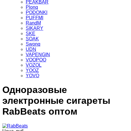
PEAKBAR
Plonq
PODONKI
PUFFMI
RandM
SIKARY
SKE
SOAK
Swonq
UDN
VAPENGIN
VOOPOO
VOZOL
YOOZ
YOVO
Одноразовые
электронные сигареты
RabBeats оптом