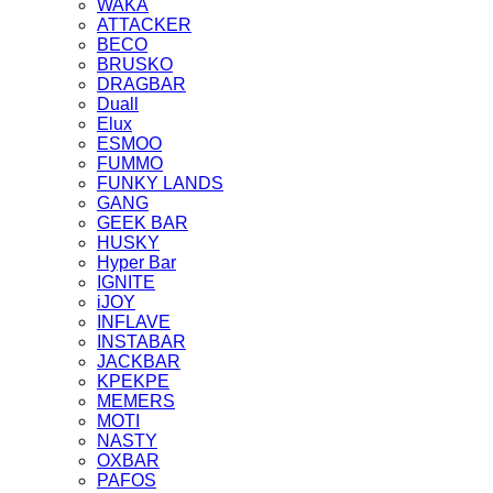
WAKA
ATTACKER
BECO
BRUSKO
DRAGBAR
Duall
Elux
ESMOO
FUMMO
FUNKY LANDS
GANG
GEEK BAR
HUSKY
Hyper Bar
IGNITE
iJOY
INFLAVE
INSTABAR
JACKBAR
KPEKPE
MEMERS
MOTI
NASTY
OXBAR
PAFOS