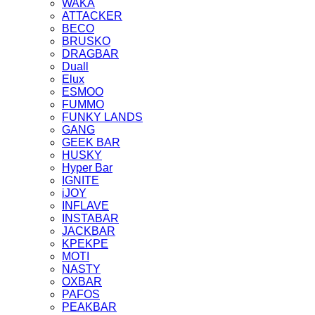
WAKA
ATTACKER
BECO
BRUSKO
DRAGBAR
Duall
Elux
ESMOO
FUMMO
FUNKY LANDS
GANG
GEEK BAR
HUSKY
Hyper Bar
IGNITE
iJOY
INFLAVE
INSTABAR
JACKBAR
KPEKPE
MOTI
NASTY
OXBAR
PAFOS
PEAKBAR