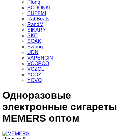
Plonq
PODONKI
PUFFMI
RabBeats
RandM
SIKARY
SKE
SOAK
Swonq
UDN
VAPENGIN
VOOPOO
VOZOL
YOOZ
YOVO
Одноразовые
электронные сигареты
MEMERS оптом