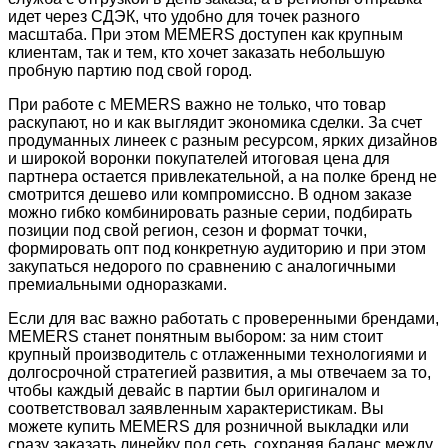
идет через СДЭК, что удобно для точек разного
масштаба. При этом MEMERS доступен как крупным
клиентам, так и тем, кто хочет заказать небольшую
пробную партию под свой город.
При работе с MEMERS важно не только, что товар
раскупают, но и как выглядит экономика сделки. За счет
продуманных линеек с разным ресурсом, ярких дизайнов
и широкой воронки покупателей итоговая цена для
партнера остается привлекательной, а на полке бренд не
смотрится дешево или компромиссно. В одном заказе
можно гибко комбинировать разные серии, подбирать
позиции под свой регион, сезон и формат точки,
формировать опт под конкретную аудиторию и при этом
закупаться недорого по сравнению с аналогичными
премиальными одноразками.
Если для вас важно работать с проверенными брендами,
MEMERS станет понятным выбором: за ним стоит
крупный производитель с отлаженными технологиями и
долгосрочной стратегией развития, а мы отвечаем за то,
чтобы каждый девайс в партии был оригиналом и
соответствовал заявленным характеристикам. Вы
можете купить MEMERS для розничной выкладки или
сразу заказать линейку под сеть, сохраняя баланс между