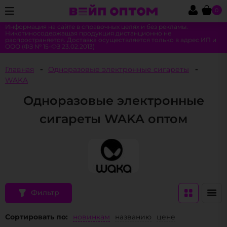
0
Информация на сайте в справочных целях и без рекламы.
Никотиносодержащая продукция дистанционно не
распространяется. Доставка осуществляется только в адрес ИП и
ООО (ФЗ № 15-ФЗ 23.02.2013)
Главная
Одноразовые электронные сигареты
WAKA
Одноразовые электронные
сигареты WAKA оптом
Фильтр
Сортировать по:
новинкам
названию
цене