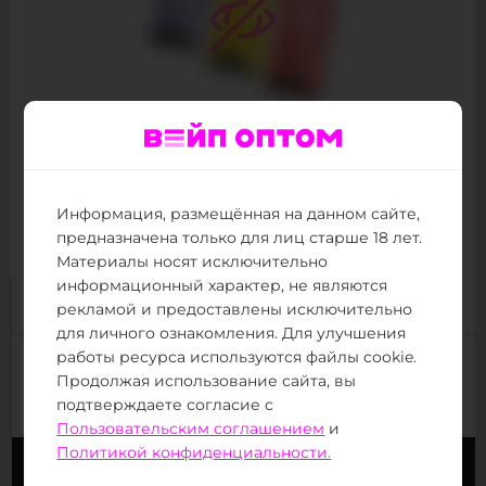
WAKA Double 60000
60000
Количество затяжек :
30
Объём жидкости (мл) :
Информация, размещённая на данном сайте,
30
Максимальная мощность, Вт :
предназначена только для лиц старше 18 лет.
Товар в наличии
Материалы носят исключительно
информационный характер, не являются
1 799 ₽
Цена за штуку:
рекламой и предоставлены исключительно
для личного ознакомления. Для улучшения
работы ресурса используются файлы cookie.
(от 30 тыс.
)
Следующая цена:
1 120 ₽
Продолжая использование сайта, вы
(от 800 тыс.
)
Минимальная цена:
1 070 ₽
подтверждаете согласие с
Пользовательским соглашением
и
Политикой конфиденциальности.
Заказать сейчас
Заказать в Telegram