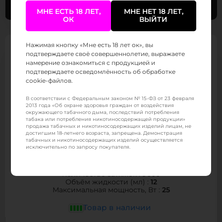
МНЕ ЕСТЬ 18 ЛЕТ,
МНЕ НЕТ 18 ЛЕТ,
ОК
ВЫЙТИ
Нажимая кнопку «Мне есть 18 лет ок», вы
подтверждаете своё совершеннолетие, выражаете
намерение ознакомиться с продукцией и
подтверждаете осведомлённость об обработке
cookie-файлов.
В соответствии с Федеральным законом № 15-ФЗ от 23 февраля
2013 года «Об охране здоровья граждан от воздействия
окружающего табачного дыма, последствий потребления
табака или потребления никотиносодержащей продукции»
продажа табачных и никотиносодержащих изделий лицам, не
достигшим 18-летнего возраста, запрещена. Демонстрация
табачных и никотиносодержащих изделий осуществляется
исключительно по запросу покупателя.
WAKA Novo Boost 9000
9000
Количество затяжек :
12
Объём жидкости (мл) :
25
Максимальная мощность, Вт :
Товар в наличии