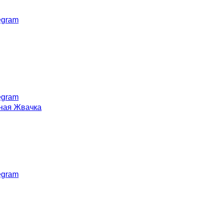
egram
egram
egram