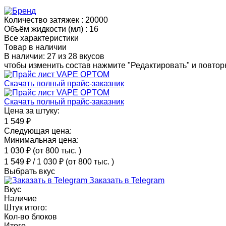
Количество затяжек :
20000
Объём жидкости (мл) :
16
Все характеристики
Товар в наличии
В наличии: 27 из 28 вкусов
чтобы изменить состав нажмите "Редактировать" и повторн
Скачать полный прайс-заказник
Скачать полный прайс-заказник
Цена за штуку:
1 549 ₽
Следующая цена:
Минимальная цена:
1 030 ₽
(от 800 тыс.
)
1 549 ₽
/
1 030 ₽
(от 800 тыс.
)
Выбрать вкус
Заказать в Telegram
Вкус
Наличие
Штук итого:
Кол-во блоков
Итого