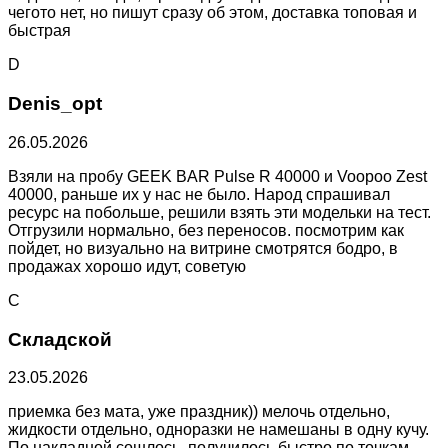
чегото нет, но пишут сразу об этом, доставка топовая и
быстрая
D
Denis_opt
26.05.2026
Взяли на пробу GEEK BAR Pulse R 40000 и Voopoo Zest
40000, раньше их у нас не было. Народ спрашивал
ресурс на побольше, решили взять эти модельки на тест.
Отгрузили нормально, без переносов. посмотрим как
пойдет, но визуально на витрине смотрятся бодро, в
продажах хорошо идут, советую
С
Складской
23.05.2026
приемка без мата, уже праздник)) мелочь отдельно,
жидкости отдельно, одноразки не намешаны в одну кучу.
По накладной сошлось, получилось быстро по точкам