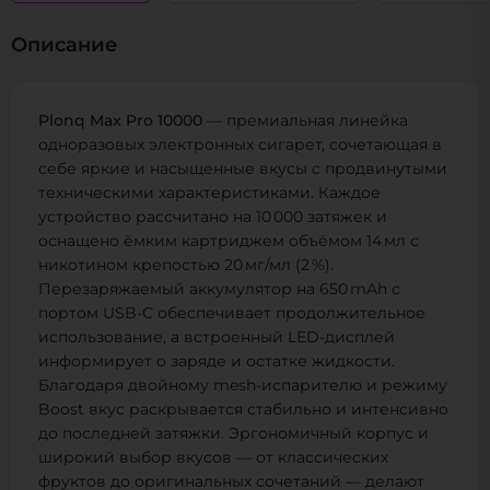
Описание
Plonq Max Pro 10000
— премиальная линейка
одноразовых электронных сигарет, сочетающая в
себе яркие и насыщенные вкусы с продвинутыми
техническими характеристиками. Каждое
устройство рассчитано на 10 000 затяжек и
оснащено ёмким картриджем объёмом 14 мл с
никотином крепостью 20 мг/мл (2 %).
Перезаряжаемый аккумулятор на 650 mAh с
портом USB-C обеспечивает продолжительное
использование, а встроенный LED-дисплей
информирует о заряде и остатке жидкости.
Благодаря двойному mesh-испарителю и режиму
Boost вкус раскрывается стабильно и интенсивно
до последней затяжки. Эргономичный корпус и
широкий выбор вкусов — от классических
фруктов до оригинальных сочетаний — делают