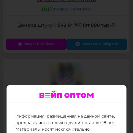
Товар в наличии
1 549 ₽
/ 960
(от 800 тыс.
)
Заказать сейчас
Заказать в Telegram
GEEK BAR MELOSO ULTRA 10000
Товар в наличии
Информация, размещённая на данном сайте,
предназначена только для лиц старше 18 лет.
1 349 ₽
/ 740
(от 800 тыс.
)
Материалы носят исключительно