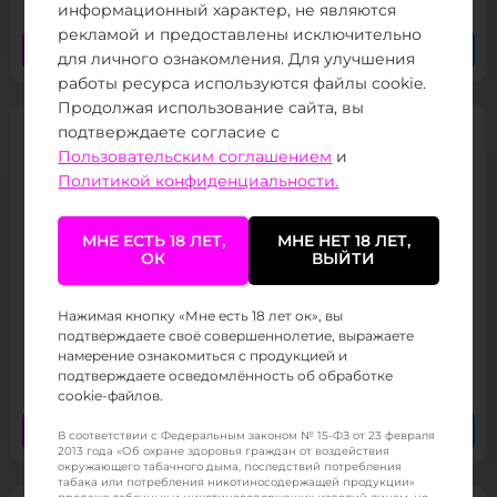
информационный характер, не являются
рекламой и предоставлены исключительно
Заказать сейчас
Заказать в Telegram
для личного ознакомления. Для улучшения
работы ресурса используются файлы cookie.
Продолжая использование сайта, вы
подтверждаете согласие с
Пользовательским соглашением
и
Политикой конфиденциальности.
МНЕ ЕСТЬ 18 ЛЕТ,
МНЕ НЕТ 18 ЛЕТ,
ОК
ВЫЙТИ
OXBAR Maze Pro 10000
Товар в наличии
Нажимая кнопку «Мне есть 18 лет ок», вы
подтверждаете своё совершеннолетие, выражаете
намерение ознакомиться с продукцией и
1 299 ₽
/ 390
(от 800 тыс.
)
подтверждаете осведомлённость об обработке
cookie-файлов.
Заказать сейчас
Заказать в Telegram
В соответствии с Федеральным законом № 15-ФЗ от 23 февраля
2013 года «Об охране здоровья граждан от воздействия
окружающего табачного дыма, последствий потребления
табака или потребления никотиносодержащей продукции»