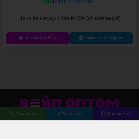
Товар в наличии
1 749 ₽
/ 390
(от 800 тыс.
)
Заказать сейчас
Заказать в Telegram
Позвонить
Телеграм
Онлайн-чат
Меню
Клиентам