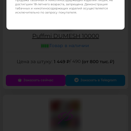
продажа табачных и никотиносодержащих изделий лицам, не
достигшим 18-летнего возраста, запрещена. Демонстрация
табачных и никотиносодержащих изделий осуществляется
исключительно по запросу покупателя.
Puffmi DUMESH 10000
Товар в наличии
1 449 ₽
/ 490
(от 800 тыс.
)
Заказать сейчас
Заказать в Telegram