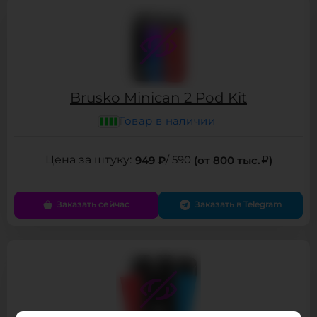
Brusko Minican 2 Pod Kit
Товар в наличии
949 ₽
/ 590
(от 800 тыс.
)
Заказать сейчас
Заказать в Telegram