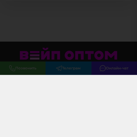
Позвонить
Телеграм
Онлайн-чат
Меню
Клиентам
+7 (495) 085 02 02
закрытый оптовый чат