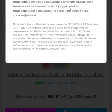
подтверждаете своё совершеннолетие, выражаете
намерение ознакомиться с продукцией и
899 ₽
/ 440
(от 800 тыс.
)
подтверждаете осведомлённость об обработке
cookie-файлов.
В соответствии с Федеральным законом № 15-ФЗ от 23 февраля
Заказать сейчас
Заказать в Telegram
2013 года «Об охране здоровья граждан от воздействия
окружающего табачного дыма, последствий потребления
табака или потребления никотиносодержащей продукции»
продажа табачных и никотиносодержащих изделий лицам, не
достигшим 18-летнего возраста, запрещена. Демонстрация
табачных и никотиносодержащих изделий осуществляется
исключительно по запросу покупателя.
Brusko Minican 2 Gloss Edition Pod Kit
Товар в наличии
650 ₽
/ 590
(от 800 тыс.
)