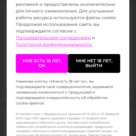
рекламой и предоставлены исключительно
для личного ознакомления. Для улучшения
работы ресурса используются файлы cookie.
Продолжая использование сайта, вы
подтверждаете согласие с
Пользовательским соглашением
и
Политикой конфиденциальности.
Испаритель Nevoks SPL 10 0.6 Ом
Товар в наличии
МНЕ ЕСТЬ 18 ЛЕТ,
МНЕ НЕТ 18 ЛЕТ,
ОК
ВЫЙТИ
675 ₽
/ 600
(от 800 тыс.
)
Нажимая кнопку «Мне есть 18 лет ок», вы
подтверждаете своё совершеннолетие, выражаете
Заказать сейчас
Заказать в Telegram
намерение ознакомиться с продукцией и
подтверждаете осведомлённость об обработке
cookie-файлов.
В соответствии с Федеральным законом № 15-ФЗ от 23 февраля
2013 года «Об охране здоровья граждан от воздействия
окружающего табачного дыма, последствий потребления
табака или потребления никотиносодержащей продукции»
продажа табачных и никотиносодержащих изделий лицам, не
достигшим 18-летнего возраста, запрещена. Демонстрация