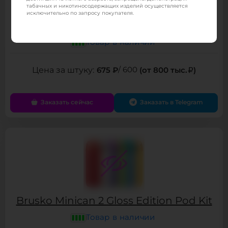
табачных и никотиносодержащих изделий осуществляется
исключительно по запросу покупателя.
Испаритель Nevoks SPL 10 0.4 Ом
Товар в наличии
675 ₽
/ 600
(от 800 тыс.
)
Заказать сейчас
Заказать в Telegram
Brusko Minican 2 Gloss Edition Pod Kit
Товар в наличии