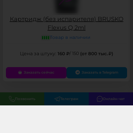
Картридж (без испарителя) BRUSKO
Flexus Q 2ml
Товар в наличии
160 ₽
/ 150
(от 800 тыс.
)
Заказать сейчас
Заказать в Telegram
Позвонить
Телеграм
Онлайн-чат