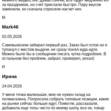
немного жидкостей. Думал сейчас все будет медленно из-
за праздников, но счет прислали быстро. Пару вкусов
заменили, но сначала спросили насчет них.
M
Mark46
02.05.2026
Самовывозом забирал первый раз. Заказ был готов но я
тупанул с местом выдачи, не сразу понял куда идти.
Можно было бы в сообщении писать чутка подробнее. В
остальном без проблем, забрал, проверил, уехал)
И
Ирина
24.04.2026
У меня точка маленькая, мне не нужен склад на
полмагазина. Попросила собрать топовые позиции, какие
на рынки сейчас больше идут. Помогли, рассказали,
добавила еще топы чисто по моему шопу, все ок, товар