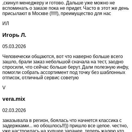
,скинул менеджеру и готово. Дальше уже можно не
вспоминать о заказе пока не придет. Часто в этот же день
присылают в Москве (!!!!!), преимущество для нас
ИЛ
Игорь Л.
05.03.2026
Человечески общаются, вот что наверно больше всего
зашло, брали заказ небольшой сначала на тест, заодно
спросили, что сейчас больше берут. Дали полезную инфу,
помогли собрать ассортимент под точку без шаблонных
отписок, отличный сервис советую
V
vera.mix
02.03.2026
заказывала в регион, боялась что начнется классика с
задержками... но обошлось!!!)) пришло все целое. честно,
уже настроилась на худшее заранее, теперь жалею что