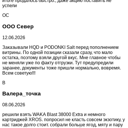
итоге продалось быстро., даже акцию поставить не
успели
ОС
ООО Север
12.06.2026
Заказывали HQD и PODONKI Salt перед пополнением
витрины. По одной позиции сказали сразу, что мало
остатка, поэтому взяли другой вкус. Мне главное чтобы
не меняли уже по факту отгрузки. Тут предупредили
заранее, документы тоже пришли нормально, вовремя.
Всем советую!!!
В
Валера_точка
08.06.2026
решили взять WAKA Blast 38000 Extra и немного
картриджей XROS. попросил не класть совсем экзотику, у
нас такое долго стоит. собрали больше ягод, мяту и пару