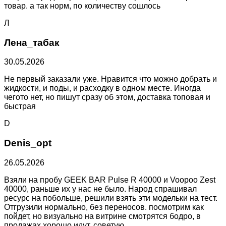
товар. а так норм, по количеству сошлось
Л
Лена_табак
30.05.2026
Не первый заказали уже. Нравится что можно добрать и
жидкости, и поды, и расходку в одном месте. Иногда
чегото нет, но пишут сразу об этом, доставка топовая и
быстрая
D
Denis_opt
26.05.2026
Взяли на пробу GEEK BAR Pulse R 40000 и Voopoo Zest
40000, раньше их у нас не было. Народ спрашивал
ресурс на побольше, решили взять эти модельки на тест.
Отгрузили нормально, без переносов. посмотрим как
пойдет, но визуально на витрине смотрятся бодро, в
продажах хорошо идут, советую