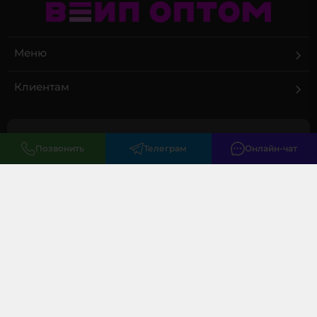
Меню
Клиентам
Позвонить
Телеграм
Онлайн-чат
+7 (495) 085 02 02
закрытый оптовый чат
info@vape-optom.ru
г. Москва, Большая Черкизовская, 3
© 2026 ВЕЙП ОПТОМ – Дистрибьютор POD-систем ООО "Эклипс" ОГРН:
1257700317137