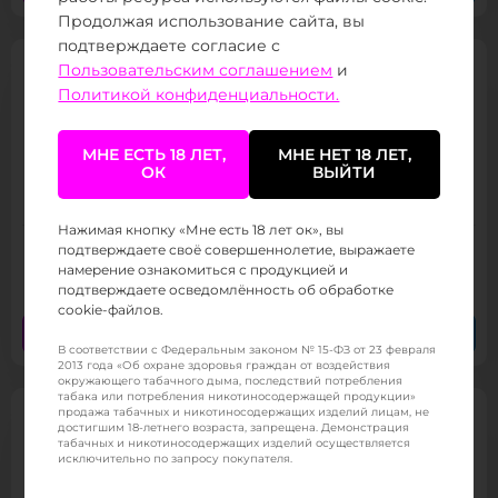
Продолжая использование сайта, вы
подтверждаете согласие с
Пользовательским соглашением
и
Политикой конфиденциальности.
МНЕ ЕСТЬ 18 ЛЕТ,
МНЕ НЕТ 18 ЛЕТ,
WAKA soPro 20000
ОК
ВЫЙТИ
Товар в наличии
Нажимая кнопку «Мне есть 18 лет ок», вы
подтверждаете своё совершеннолетие, выражаете
1 599 ₽
/ 1030
(от 800 тыс.
)
намерение ознакомиться с продукцией и
подтверждаете осведомлённость об обработке
cookie-файлов.
Заказать сейчас
Заказать в Telegram
В соответствии с Федеральным законом № 15-ФЗ от 23 февраля
2013 года «Об охране здоровья граждан от воздействия
окружающего табачного дыма, последствий потребления
табака или потребления никотиносодержащей продукции»
продажа табачных и никотиносодержащих изделий лицам, не
достигшим 18-летнего возраста, запрещена. Демонстрация
табачных и никотиносодержащих изделий осуществляется
исключительно по запросу покупателя.