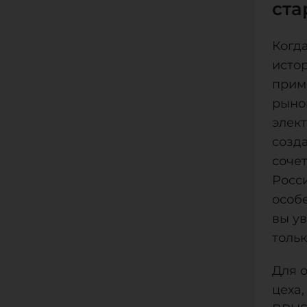
ста
Когда
истор
прим
рыно
элек
созд
сочет
Росс
особ
вы у
толь
Для 
цеха