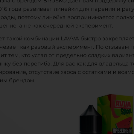
язка с брендом BRUSKO дает вам поддержку си
016 года развивает линейки для парения и ре
грады, поэтому линейка воспринимается польз
ение, а не как очередной эксперимент.
чет такой комбинации LAVVA быстро закрепляет
счезает как разовый эксперимент. По отзывам 
ит тем, кто устал от предельно сладких вариа
нку без перегиба. Для вас как для владельца 
ирование, отсутствие хаоса с остатками и воз
ним брендом.