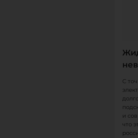
Жид
нев
С то
элект
долг
подс
и сов
что 
росс