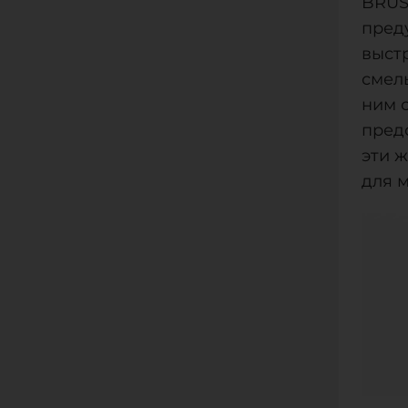
BRUS
пред
выст
смел
ним с
пред
эти 
для 