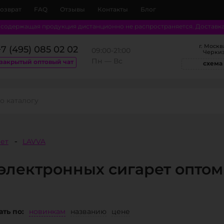
возврат
FAQ
Отзывы
Контакты
Блог
осодержащая продукция дистанционно не распространяется. Доставка о
г. Москв
+7 (495) 085 02 02
09:00‐21:00
Черкиз
Пн — Вс
закрытый оптовый чат
схема
рет
LAVVA
 электронных сигарет оптом
ть по:
новинкам
названию
цене