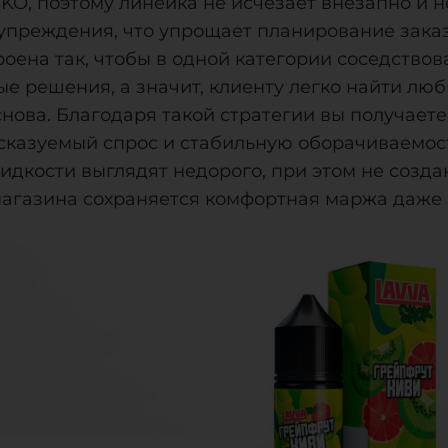
KO, поэтому линейка не исчезает внезапно и н
упреждения, что упрощает планирование заказо
роена так, чтобы в одной категории соседство
ые решения, а значит, клиенту легко найти лю
нова. Благодаря такой стратегии вы получаете
сказуемый спрос и стабильную оборачиваемост
жидкости выглядят недорого, при этом не созд
магазина сохраняется комфортная маржа даже 