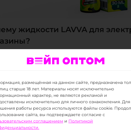
ему жидкости LAVVA для элек
газины?
сортименте LAVVA акцент сделан на современн
актные POD-системы. Большинство позиций вып
достаточно и для тестовой партии, и для пост
. Содержание никотина около 2 процентов помо
ормация, размещённая на данном сайте, предназначена то
щенные ощущения как новичкам, так и опытны
 лиц старше 18 лет. Материалы носят исключительно
ормационный характер, не являются рекламой и
одят с других российских брендов. Баланс осн
доставлены исключительно для личного ознакомления. Для
а LAVVA универсальной для разных устройств,
чшения работы ресурса используются файлы cookie. Продо
дения жидкости и облегчает консультацию при
ользование сайта, вы подтверждаете согласие с
ьзовательским соглашением
и
Политикой
й, но аккуратный визуальный ряд помогает бы
фиденциальности.