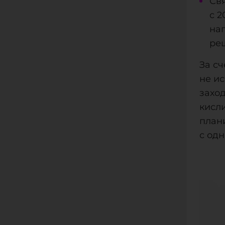
Св
с 2
на
реш
За с
не и
заход
кисли
план
с од