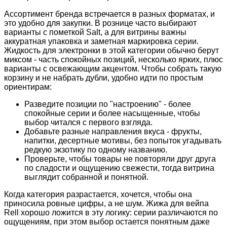
Ассортимент бренда встречается в разных форматах, и
это удобно для закупки. В рознице часто выбирают
варианты с пометкой Salt, а для витрины важны
аккуратная упаковка и заметная маркировка серии.
Жидкость для электронки в этой категории обычно берут
миксом - часть спокойных позиций, несколько ярких, плюс
варианты с освежающим акцентом. Чтобы собрать такую
корзину и не набрать дубли, удобно идти по простым
ориентирам:
Разведите позиции по "настроению" - более
спокойные серии и более насыщенные, чтобы
выбор читался с первого взгляда.
Добавьте разные направления вкуса - фрукты,
напитки, десертные мотивы, без попыток угадывать
редкую экзотику по одному названию.
Проверьте, чтобы товары не повторяли друг друга
по сладости и ощущению свежести, тогда витрина
выглядит собранной и понятной.
Когда категория разрастается, хочется, чтобы она
приносила ровные цифры, а не шум. Жижа для вейпа
Rell хорошо ложится в эту логику: серии различаются по
ощущениям, при этом выбор остается понятным даже