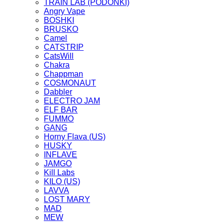
TRAIN LAB (PODONKI)
Angry Vape
BOSHKI
BRUSKO
Camel
CATSTRIP
CatsWill
Chakra
Chappman
COSMONAUT
Dabbler
ELECTRO JAM
ELF BAR
FUMMO
GANG
Horny Flava (US)
HUSKY
INFLAVE
JAMGO
Kill Labs
KILO (US)
LAVVA
LOST MARY
MAD
MEW