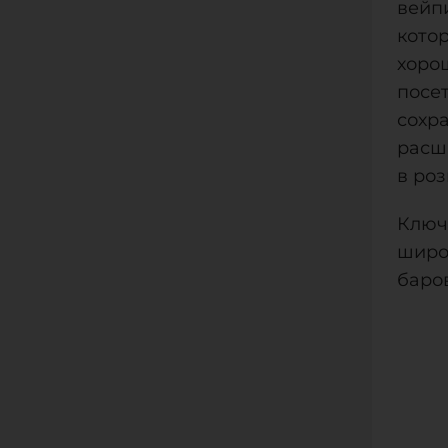
вейп
кото
хоро
посе
сохр
расши
в роз
Ключ
широ
баров