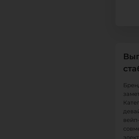
Выг
ста
Брен
замет
Кате
дева
вейп
совм
элект