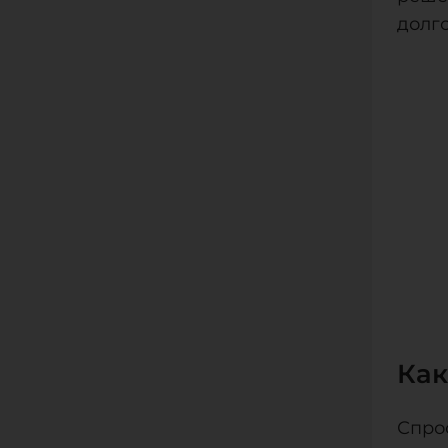
долг
Как
Спро