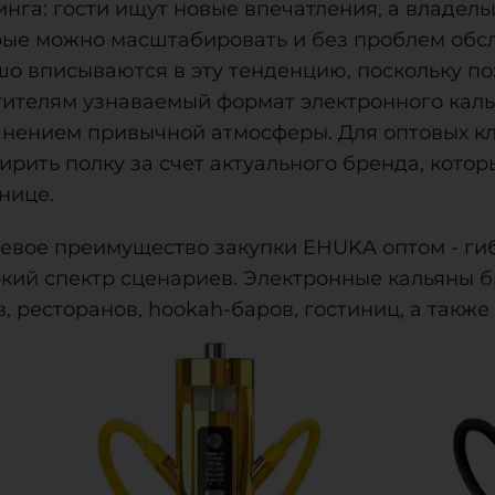
инга: гости ищут новые впечатления, а владел
рые можно масштабировать и без проблем обс
шо вписываются в эту тенденцию, поскольку п
тителям узнаваемый формат электронного калья
анением привычной атмосферы. Для оптовых кл
рить полку за счет актуального бренда, которы
нице.
евое преимущество закупки EHUKA оптом - гиб
кий спектр сценариев. Электронные кальяны б
, ресторанов, hookah-баров, гостиниц, а такж