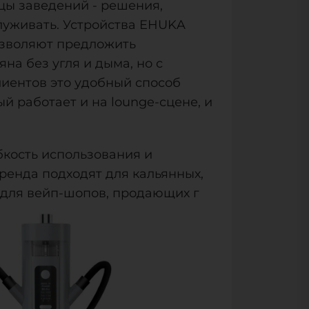
ьцы заведений - решения,
луживать. Устройства EHUKA
озволяют предложить
на без угля и дыма, но с
иентов это удобный способ
й работает и на lounge-сцене, и
кость использования и
ренда подходят для кальянных,
е для вейп-шопов, продающих г