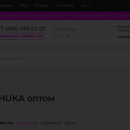
возврат
FAQ
Отзывы
Контакты
Блог
осодержащая продукция дистанционно не распространяется. Доставка о
г. Москв
+7 (495) 085 02 02
09:00‐21:00
Черкиз
Пн — Вс
закрытый оптовый чат
схема
EHUKA оптом
ть по:
новинкам
названию
цене