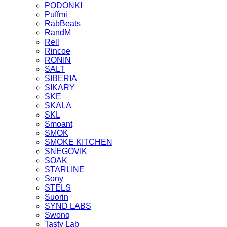
PODONKI
Puffmi
RabBeats
RandM
Rell
Rincoe
RONIN
SALT
SIBERIA
SIKARY
SKE
SKALA
SKL
Smoant
SMOK
SMOKE KITCHEN
SNEGOVIK
SOAK
STARLINE
Sony
STELS
Suorin
SYND LABS
Swonq
Tasty Lab