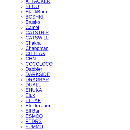
ATTACKER
BECO
BlackBurn
BOSHKI
Brusko
Camel
CATSTRIP
CATSWILL
Chakra
Chappman
CHILLAX
CHN
COCOLOCO
Dabbler
DARKSIDE
DRAGBAR
DUALL
EHUKA
Elux
ELEAF
Electro Jam
Elf Bar
ESMOO
FEDRS
FUMMO