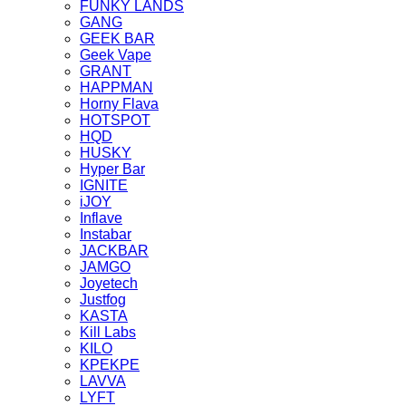
FUNKY LANDS
GANG
GEEK BAR
Geek Vape
GRANT
HAPPMAN
Horny Flava
HOTSPOT
HQD
HUSKY
Hyper Bar
IGNITE
iJOY
Inflave
Instabar
JACKBAR
JAMGO
Joyetech
Justfog
KASTA
Kill Labs
KILO
KPEKPE
LAVVA
LYFT