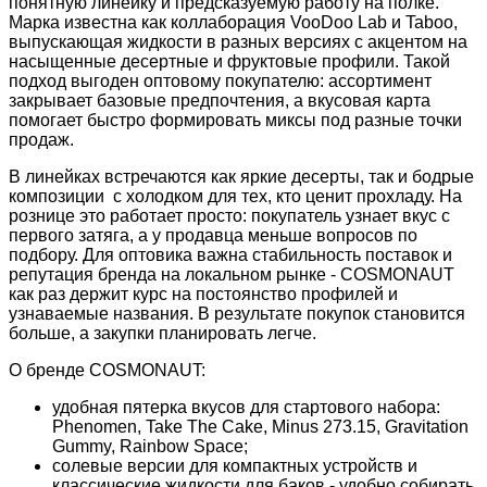
понятную линейку и предсказуемую работу на полке.
Марка известна как коллаборация VooDoo Lab и Taboo,
выпускающая жидкости в разных версиях с акцентом на
насыщенные десертные и фруктовые профили. Такой
подход выгоден оптовому покупателю: ассортимент
закрывает базовые предпочтения, а вкусовая карта
помогает быстро формировать миксы под разные точки
продаж.
В линейках встречаются как яркие десерты, так и бодрые
композиции с холодком для тех, кто ценит прохладу. На
рознице это работает просто: покупатель узнает вкус с
первого затяга, а у продавца меньше вопросов по
подбору. Для оптовика важна стабильность поставок и
репутация бренда на локальном рынке - COSMONAUT
как раз держит курс на постоянство профилей и
узнаваемые названия. В результате покупок становится
больше, а закупки планировать легче.
О бренде COSMONAUT:
удобная пятерка вкусов для стартового набора:
Phenomen, Take The Cake, Minus 273.15, Gravitation
Gummy, Rainbow Space;
солевые версии для компактных устройств и
классические жидкости для баков - удобно собирать