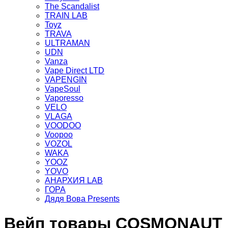
The Scandalist
TRAIN LAB
Toyz
TRAVA
ULTRAMAN
UDN
Vanza
Vape Direct LTD
VAPENGIN
VapeSoul
Vaporesso
VELO
VLAGA
VOODOO
Voopoo
VOZOL
WAKA
YOOZ
YOVO
АНАРХИЯ LAB
ГОРА
Дядя Вова Presents
Вейп товары COSMONAUT