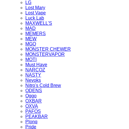
LG
Lost Mary
Lost Vape
Luck Lab
MAXWELL'S
MAD
MEMERS
MEW
MGO
MONSTER CHEWER
MONSTERVAPOR
MOTI
Must Have
NARCOZ
NASTY
Nevoks
Nitro's Cold Brew
ODENS
Oggo
OXBAR
OXVA
PAFOS
PEAKBAR
Plonq
Pride