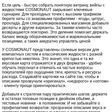
Если цель - быстро собрать понятную витрину, вейпы с
жидкостями COSMONAUT закрывают ключевые
сценарии. Для проходных точек с высоким трафиком
берите хиты со знакомыми профилями - ягоды, цитрус,
прохлада. Для специализированных магазинов добавьте
десерты и другие варианты. За такими клиенты часто
возвращаются повторно. Это деление помогает держать
баланс между оборачиваемостью и маржинальными
позициями, а также аккуратно управлять ценой.
У COSMONAUT представлены солевые версии для
компактных систем и классические жидкости с разной
крепостью никотина. Это значит, что одна и та же
вкусовая карта отражается в двух форматах - удобно
обучать персонал и отвечать на частые вопросы
покупателей про ощущение тяги, крепость и ресурсы
расхода. Создавайте карточки на сайте так, чтобы в
описании прозвучали «оригинал», «недорого» и «оптом»
- клиенту проще ориентироваться.
Добавьте к стратегии пару практических шагов: держите
в остатках топовые позиции в двойном объёме, а
тестовые новинки - в половинном. И не забывайте о
профилактике возвратов: прозрачное описание вкуса и