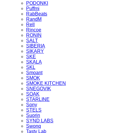
PODONKI
Puffmi
RabBeats
RandM
Rell
Rincoe
RONIN
SALT
SIBERIA
SIKARY
SKE
SKALA
SKL
Smoant
SMOK
SMOKE KITCHEN
SNEGOVIK
SOAK
STARLINE
Sony
STELS
Suorin
SYND LABS
Swonq
Tasty Lab