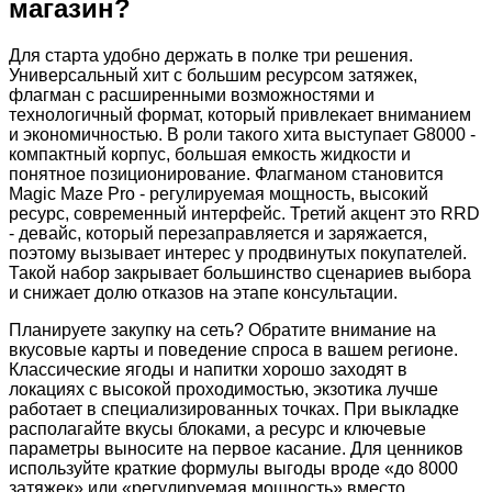
магазин?
Для старта удобно держать в полке три решения.
Универсальный хит с большим ресурсом затяжек,
флагман с расширенными возможностями и
технологичный формат, который привлекает вниманием
и экономичностью. В роли такого хита выступает G8000 -
компактный корпус, большая емкость жидкости и
понятное позиционирование. Флагманом становится
Magic Maze Pro - регулируемая мощность, высокий
ресурс, современный интерфейс. Третий акцент это RRD
- девайс, который перезаправляется и заряжается,
поэтому вызывает интерес у продвинутых покупателей.
Такой набор закрывает большинство сценариев выбора
и снижает долю отказов на этапе консультации.
Планируете закупку на сеть? Обратите внимание на
вкусовые карты и поведение спроса в вашем регионе.
Классические ягоды и напитки хорошо заходят в
локациях с высокой проходимостью, экзотика лучше
работает в специализированных точках. При выкладке
располагайте вкусы блоками, а ресурс и ключевые
параметры выносите на первое касание. Для ценников
используйте краткие формулы выгоды вроде «до 8000
затяжек» или «регулируемая мощность» вместо