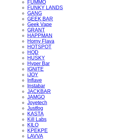
FUMMO
FUNKY LANDS
GANG
GEEK BAR
Geek Vape
GRANT
HAPPMAN
Horny Flava
HOTSPOT
HQD
HUSKY
Hyper Bar
IGNITE
iJOY
Inflave
Instabar
JACKBAR
JAMGO
Joyetech
Justfog
KASTA
Kill Labs
KILO
KPEKPE
LAVVA