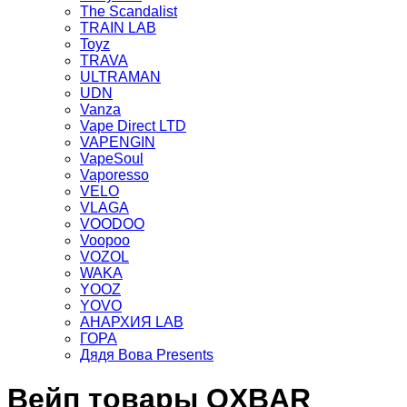
The Scandalist
TRAIN LAB
Toyz
TRAVA
ULTRAMAN
UDN
Vanza
Vape Direct LTD
VAPENGIN
VapeSoul
Vaporesso
VELO
VLAGA
VOODOO
Voopoo
VOZOL
WAKA
YOOZ
YOVO
АНАРХИЯ LAB
ГОРА
Дядя Вова Presents
Вейп товары OXBAR