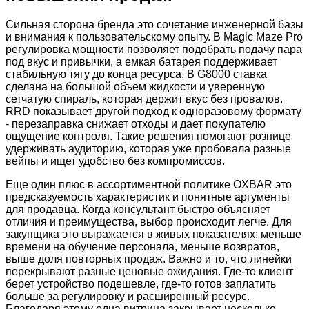
Сильная сторона бренда это сочетание инженерной базы
и внимания к пользовательскому опыту. В Magic Maze Pro
регулировка мощности позволяет подобрать подачу пара
под вкус и привычки, а емкая батарея поддерживает
стабильную тягу до конца ресурса. В G8000 ставка
сделана на большой объем жидкости и уверенную
сетчатую спираль, которая держит вкус без провалов.
RRD показывает другой подход к одноразовому формату
- перезаправка снижает отходы и дает покупателю
ощущение контроля. Такие решения помогают рознице
удерживать аудиторию, которая уже пробовала разные
вейпы и ищет удобство без компромиссов.
Еще один плюс в ассортиментной политике OXBAR это
предсказуемость характеристик и понятные аргументы
для продавца. Когда консультант быстро объясняет
отличия и преимущества, выбор происходит легче. Для
закупщика это выражается в живых показателях: меньше
времени на обучение персонала, меньше возвратов,
выше доля повторных продаж. Важно и то, что линейки
перекрывают разные ценовые ожидания. Где-то клиент
берет устройство подешевле, где-то готов заплатить
больше за регулировку и расширенный ресурс.
Благодаря этому одна витрина закрывает несколько