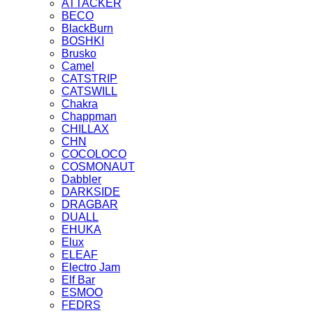
ATTACKER
BECO
BlackBurn
BOSHKI
Brusko
Camel
CATSTRIP
CATSWILL
Chakra
Chappman
CHILLAX
CHN
COCOLOCO
COSMONAUT
Dabbler
DARKSIDE
DRAGBAR
DUALL
EHUKA
Elux
ELEAF
Electro Jam
Elf Bar
ESMOO
FEDRS