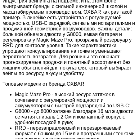
Индустрия вейпинга на подъеме, и на этом фоне
выигрывают бренды с сильной инженерной школой и
масштабируемым производством. OXBAR как раз такой
пример. В линейке есть устройства с регулируемой
мощностью, USB-C зарядкой, сетчатыми испарителями и
продуманной геометрией воздуховодов. Важны детали:
большой объем жидкости у G8000, емкая батарея и
регулировка у Magic Maze Pro, прозрачный резервуар у
RRD для контроля уровня. Такие характеристики
упрощают консультирование на точке и уменьшают
вероятность возвратов. Для розницы это означает
прогнозируемые продажи и понятный ассортимент без
лишних объяснений для покупателя, который выбирает
вейпы по ресурсу, вкусу и удобству.
Топовые модели от бренда OXBAR:
Magic Maze Pro - высокий ресурс затяжек в
сочетании с регулировкой мощности и
аккумулятором с быстрой подзарядкой по USB-C;
G8000 - до 8000 затяжек благодаря 16 мл жидкости,
сетчатая спираль 1.2 Ом и компактный корпус с
удобной посадкой в руке;
RRD - перезаправляемый и перезаряжаемый
формат с бачком до 15 мл и прозрачными стенками