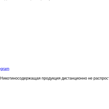
egram
 Никотиносодержащая продукция дистанционно не распростр